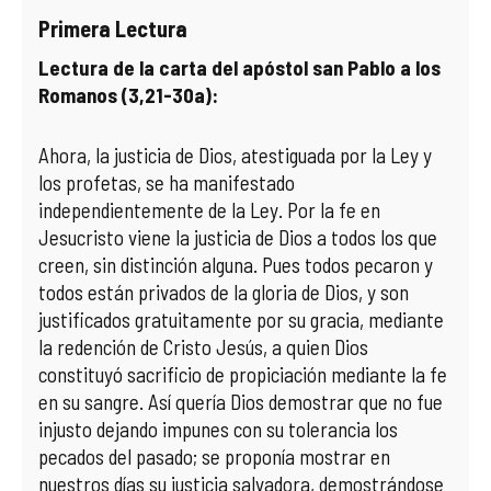
Primera Lectura
COMPLIANCE
PASTORAL SAMARITANA
IMÁGENES
Lectura de la carta del apóstol san Pablo a los
Romanos (3,21-30a):
DOCTRINA DE LA IGLESIA
CENTROS SOCIALES
VÍDEOS
PORTAL DE TRANSPARENCIA
APOSTOLADO SEGLAR
AUDIOS
Ahora, la justicia de Dios, atestiguada por la Ley y
los profetas, se ha manifestado
RENDICIÓN CUENTAS ENTIDADES RELIGIOSAS
VIDA CONSAGRADA
independientemente de la Ley. Por la fe en
Jesucristo viene la justicia de Dios a todos los que
PREGUNTAS FRECUENTES
creen, sin distinción alguna. Pues todos pecaron y
todos están privados de la gloria de Dios, y son
justificados gratuitamente por su gracia, mediante
la redención de Cristo Jesús, a quien Dios
constituyó sacrificio de propiciación mediante la fe
en su sangre. Así quería Dios demostrar que no fue
injusto dejando impunes con su tolerancia los
pecados del pasado; se proponía mostrar en
nuestros días su justicia salvadora, demostrándose