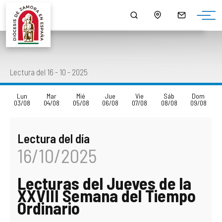
¿QUIÉNES SOMOS?
MONS. FERNANDO VALERA SÁNCHEZ
ORGANIGRAMA
HORARIO DE MISAS
NOTICIAS
HISTORIA
DOCUMENTOS
CONSEJOS DIOCESANOS
ARCIPRESTAZGOS
PUBLICACIONES
Lectura del 16 - 10 - 2025
EPISCOPOLOGIO
MULTIMEDIA
CURIA DIOCESANA
LISTADO DE NUESTRAS PARROQUIAS
SALUS
Lun
Mar
Mié
Jue
Vie
Sáb
Dom
03/08
04/08
05/08
06/08
07/08
08/08
09/08
DATOS ESTADÍSTICOS
DELEGACIONES EPISCOPALES
CAPELLANÍAS
LECTURA DEL DÍA
Lectura del día
NORMATIVA DIOCESANA
CABILDO CATEDRAL
CAMPAÑAS
16/10/2025
MONUMENTOS BIC - BIEN DE INTERÉS CULTURAL
SEMINARIOS DIOCESANOS
AGENDA
Lecturas del Jueves de la
PATRIMONIO ROBADO
OTROS ORGANISMOS Y SERVICIOS DIOCESANOS
DESCARGAS
XXVIII Semana del Tiempo
Ordinario
CÓDIGO DE CONDUCTA
ENSEÑANZA
ENLACES DE INTERÉS