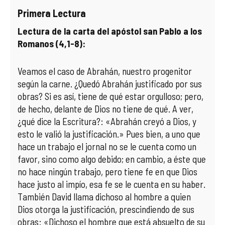
Primera Lectura
COMPLIANCE
PASTORAL SAMARITANA
IMÁGENES
Lectura de la carta del apóstol san Pablo a los
Romanos (4,1-8):
DOCTRINA DE LA IGLESIA
CENTROS SOCIALES
VÍDEOS
PORTAL DE TRANSPARENCIA
APOSTOLADO SEGLAR
AUDIOS
Veamos el caso de Abrahán, nuestro progenitor
según la carne. ¿Quedó Abrahán justificado por sus
RENDICIÓN CUENTAS ENTIDADES RELIGIOSAS
VIDA CONSAGRADA
obras? Si es así, tiene de qué estar orgulloso; pero,
de hecho, delante de Dios no tiene de qué. A ver,
PREGUNTAS FRECUENTES
¿qué dice la Escritura?: «Abrahán creyó a Dios, y
esto le valió la justificación.» Pues bien, a uno que
hace un trabajo el jornal no se le cuenta como un
favor, sino como algo debido; en cambio, a éste que
no hace ningún trabajo, pero tiene fe en que Dios
hace justo al impío, esa fe se le cuenta en su haber.
También David llama dichoso al hombre a quien
Dios otorga la justificación, prescindiendo de sus
obras: «Dichoso el hombre que está absuelto de su