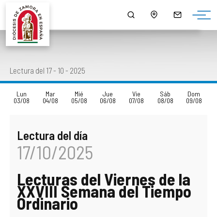
¿QUIÉNES SOMOS?
MONS. FERNANDO VALERA SÁNCHEZ
ORGANIGRAMA
HORARIO DE MISAS
NOTICIAS
HISTORIA
DOCUMENTOS
CONSEJOS DIOCESANOS
ARCIPRESTAZGOS
PUBLICACIONES
Lectura del 17 - 10 - 2025
EPISCOPOLOGIO
MULTIMEDIA
CURIA DIOCESANA
LISTADO DE NUESTRAS PARROQUIAS
SALUS
Lun
Mar
Mié
Jue
Vie
Sáb
Dom
03/08
04/08
05/08
06/08
07/08
08/08
09/08
DATOS ESTADÍSTICOS
DELEGACIONES EPISCOPALES
CAPELLANÍAS
LECTURA DEL DÍA
Lectura del día
NORMATIVA DIOCESANA
CABILDO CATEDRAL
CAMPAÑAS
17/10/2025
MONUMENTOS BIC - BIEN DE INTERÉS CULTURAL
SEMINARIOS DIOCESANOS
AGENDA
Lecturas del Viernes de la
PATRIMONIO ROBADO
OTROS ORGANISMOS Y SERVICIOS DIOCESANOS
DESCARGAS
XXVIII Semana del Tiempo
Ordinario
CÓDIGO DE CONDUCTA
ENSEÑANZA
ENLACES DE INTERÉS