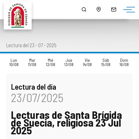
¿QUIÉNES SOMOS?
MONS. FERNANDO VALERA SÁNCHEZ
ORGANIGRAMA
HORARIO DE MISAS
NOTICIAS
HISTORIA
DOCUMENTOS
CONSEJOS DIOCESANOS
ARCIPRESTAZGOS
PUBLICACIONES
Lectura del 23 - 07 - 2025
EPISCOPOLOGIO
MULTIMEDIA
CURIA DIOCESANA
LISTADO DE NUESTRAS PARROQUIAS
SALUS
Lun
Mar
Mié
Jue
Vie
Sáb
Dom
10/08
11/08
12/08
13/08
14/08
15/08
16/08
DATOS ESTADÍSTICOS
DELEGACIONES EPISCOPALES
CAPELLANÍAS
LECTURA DEL DÍA
Lectura del día
NORMATIVA DIOCESANA
CABILDO CATEDRAL
CAMPAÑAS
23/07/2025
MONUMENTOS BIC - BIEN DE INTERÉS CULTURAL
SEMINARIOS DIOCESANOS
AGENDA
Lecturas de Santa Brígida
PATRIMONIO ROBADO
OTROS ORGANISMOS Y SERVICIOS DIOCESANOS
DESCARGAS
de Suecia, religiosa 23 Jul
2025
CÓDIGO DE CONDUCTA
ENSEÑANZA
ENLACES DE INTERÉS