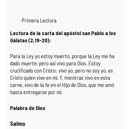
COMPLIANCE
PASTORAL SAMARITANA
IMÁGENES
Primera Lectura
DOCTRINA DE LA IGLESIA
CENTROS SOCIALES
VÍDEOS
Lectura de la carta del apóstol san Pablo a los
PORTAL DE TRANSPARENCIA
APOSTOLADO SEGLAR
AUDIOS
Gálatas (2,19-20):
RENDICIÓN CUENTAS ENTIDADES RELIGIOSAS
VIDA CONSAGRADA
Para la Ley yo estoy muerto, porque la Ley me ha
dado muerte; pero así vivo para Dios. Estoy
PREGUNTAS FRECUENTES
crucificado con Cristo: vivo yo, pero no soy yo, es
Cristo quien vive en mí. Y, mientras vivo en esta
carne, vivo de la fe en el Hijo de Dios, que me amó
hasta entregarse por mí.
Palabra de Dios
Salmo