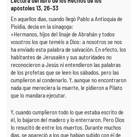
Lectura del libro de los Hechos de los
apóstoles 13, 26-33
COMPLIANCE
PASTORAL SAMARITANA
IMÁGENES
En aquellos días, cuando llegó Pablo a Antioquía de
Pisidia, decía en la sinagoga:
DOCTRINA DE LA IGLESIA
CENTROS SOCIALES
VÍDEOS
«Hermanos, hijos del linaje de Abrahán y todos
vosotros los que teméis a Dios: a nosotros se nos
PORTAL DE TRANSPARENCIA
APOSTOLADO SEGLAR
AUDIOS
ha enviado esta palabra de salvación. En efecto, los
habitantes de Jerusalén y sus autoridades no
RENDICIÓN CUENTAS ENTIDADES RELIGIOSAS
VIDA CONSAGRADA
reconocieron a Jesús ni entendieron las palabras
de los profetas que se leen los sábados, pero las
PREGUNTAS FRECUENTES
cumplieron al condenarlo. Y, aunque no encontraron
nada que mereciera la muerte, le pidieron a Pilato
que lo mandara ejecutar.
Y, cuando cumplieron todo lo que estaba escrito de
él, lo bajaron del madero y lo enterraron. Pero Dios
lo resucitó de entre los muertos. Durante muchos
días, se apareció a los que habían subido con él de