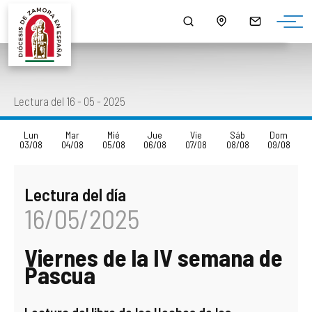
¿QUIÉNES SOMOS?
MONS. FERNANDO VALERA SÁNCHEZ
ORGANIGRAMA
HORARIO DE MISAS
NOTICIAS
HISTORIA
DOCUMENTOS
CONSEJOS DIOCESANOS
ARCIPRESTAZGOS
PUBLICACIONES
Lectura del 16 - 05 - 2025
EPISCOPOLOGIO
MULTIMEDIA
CURIA DIOCESANA
LISTADO DE NUESTRAS PARROQUIAS
SALUS
Lun
Mar
Mié
Jue
Vie
Sáb
Dom
03/08
04/08
05/08
06/08
07/08
08/08
09/08
DATOS ESTADÍSTICOS
DELEGACIONES EPISCOPALES
CAPELLANÍAS
LECTURA DEL DÍA
Lectura del día
NORMATIVA DIOCESANA
CABILDO CATEDRAL
CAMPAÑAS
16/05/2025
MONUMENTOS BIC - BIEN DE INTERÉS CULTURAL
SEMINARIOS DIOCESANOS
AGENDA
Viernes de la IV semana de
PATRIMONIO ROBADO
OTROS ORGANISMOS Y SERVICIOS DIOCESANOS
DESCARGAS
Pascua
CÓDIGO DE CONDUCTA
ENSEÑANZA
ENLACES DE INTERÉS