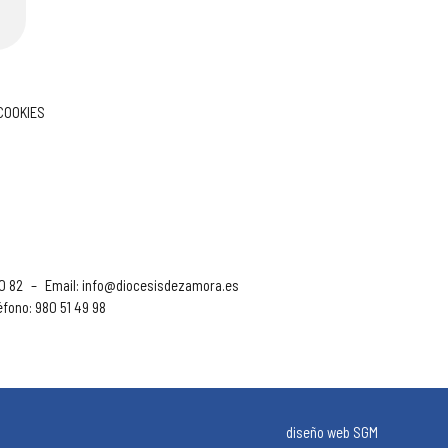
 COOKIES
90 82
–
Email:
info@diocesisdezamora.es
éfono: 980 51 49 98
diseño web SGM