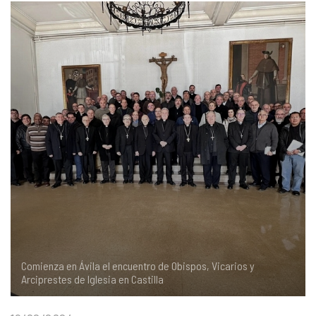
COMPLIANCE
PASTORAL SAMARITANA
IMÁGENES
DOCTRINA DE LA IGLESIA
CENTROS SOCIALES
VÍDEOS
PORTAL DE TRANSPARENCIA
APOSTOLADO SEGLAR
AUDIOS
RENDICIÓN CUENTAS ENTIDADES RELIGIOSAS
VIDA CONSAGRADA
PREGUNTAS FRECUENTES
Comienza en Ávila el encuentro de Obispos, Vicarios y
Arciprestes de Iglesia en Castilla