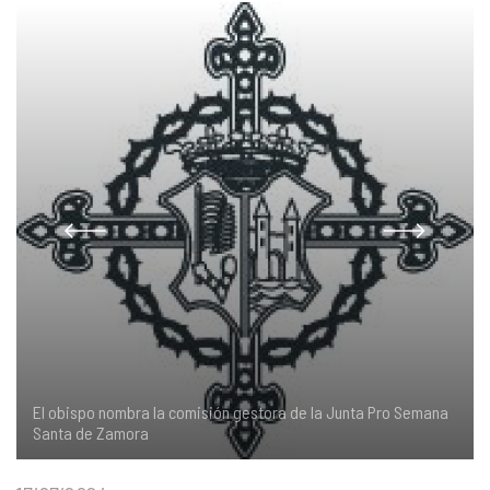
COMPLIANCE
PASTORAL SAMARITANA
IMÁGENES
DOCTRINA DE LA IGLESIA
CENTROS SOCIALES
VÍDEOS
PORTAL DE TRANSPARENCIA
APOSTOLADO SEGLAR
AUDIOS
RENDICIÓN CUENTAS ENTIDADES RELIGIOSAS
VIDA CONSAGRADA
PREGUNTAS FRECUENTES
El obispo nombra la comisión gestora de la Junta Pro Semana
Santa de Zamora