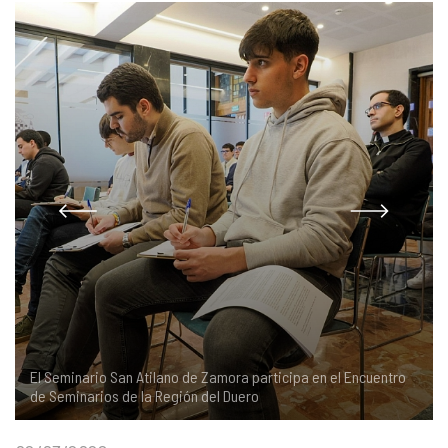
COMPLIANCE
PASTORAL SAMARITANA
IMÁGENES
DOCTRINA DE LA IGLESIA
CENTROS SOCIALES
VÍDEOS
PORTAL DE TRANSPARENCIA
APOSTOLADO SEGLAR
AUDIOS
RENDICIÓN CUENTAS ENTIDADES RELIGIOSAS
VIDA CONSAGRADA
PREGUNTAS FRECUENTES
El Seminario San Atilano de Zamora participa en el Encuentro
de Seminarios de la Región del Duero