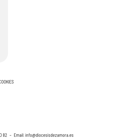
 COOKIES
90 82
–
Email:
info@diocesisdezamora.es