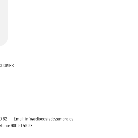
 COOKIES
90 82
–
Email:
info@diocesisdezamora.es
éfono: 980 51 49 98