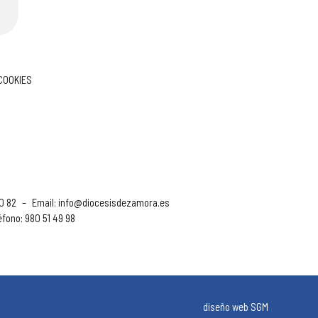
 COOKIES
90 82
–
Email:
info@diocesisdezamora.es
éfono: 980 51 49 98
diseño web SGM