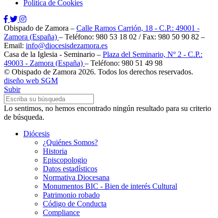
Política de Cookies
Obispado de Zamora
–
Calle Ramos Carrión, 18 - C.P.: 49001 -
Zamora (España)
–
Teléfono: 980 53 18 02 / Fax: 980 50 90 82
–
Email:
info@diocesisdezamora.es
Casa de la Iglesia - Seminario
–
Plaza del Seminario, Nº 2 - C.P.:
49003 - Zamora (España)
–
Teléfono: 980 51 49 98
© Obispado de Zamora 2026. Todos los derechos reservados.
diseño web SGM
Subir
Lo sentimos, no hemos encontrado ningún resultado para su criterio
de búsqueda.
Diócesis
¿Quiénes Somos?
Historia
Episcopologio
Datos estadísticos
Normativa Diocesana
Monumentos BIC - Bien de interés Cultural
Patrimonio robado
Código de Conducta
Compliance