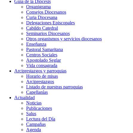
Guía de la Diócesis
Organigrama
Consejos Diocesanos
Curia Diocesana
Delegaciones Episcopales
Cabildo Catedral
Seminarios Diocesanos
Otros organismos y servicios diocesanos
Enseñanza
Pastoral Samaritana
Centros Sociales
Apostolado Seglar
Vida consagrada
Arciprestazgos y parroquias
Horario de misas
Arciprestazgos
Listado de nuestras parroquias
Capellanías
Actualidad
Noticias
Publicaciones
Salus
Lectura del Día
Campañas
Agenda