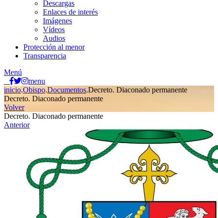
Descargas
Enlaces de interés
Imágenes
Vídeos
Audios
Protección al menor
Transparencia
Menú
menu
inicio
.
Obispo
.
Documentos
.
Decreto. Diaconado permanente
Decreto. Diaconado permanente
Volver
Decreto. Diaconado permanente
Anterior