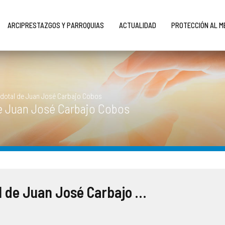
ARCIPRESTAZGOS Y PARROQUIAS
ACTUALIDAD
PROTECCIÓN AL 
rdotal de Juan José Carbajo Cobos
de Juan José Carbajo Cobos
Homilía en la ordenación sacerdotal de Juan José Carbajo Cobos