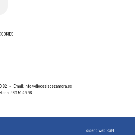
 COOKIES
90 82
–
Email:
info@diocesisdezamora.es
éfono: 980 51 49 98
diseño web SGM