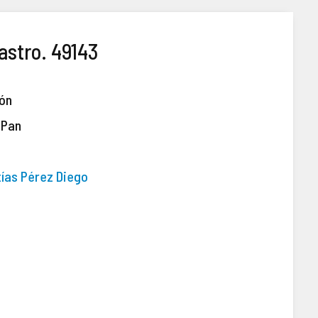
astro. 49143
ión
 Pan
tías Pérez Diego