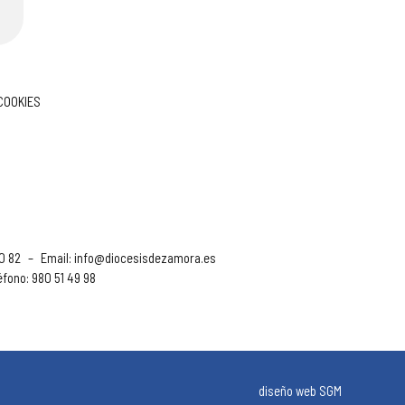
 COOKIES
90 82
–
Email:
info@diocesisdezamora.es
éfono: 980 51 49 98
diseño web SGM