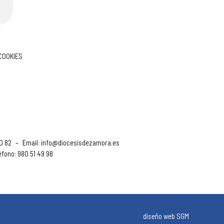
 COOKIES
90 82
–
Email:
info@diocesisdezamora.es
éfono: 980 51 49 98
diseño web SGM