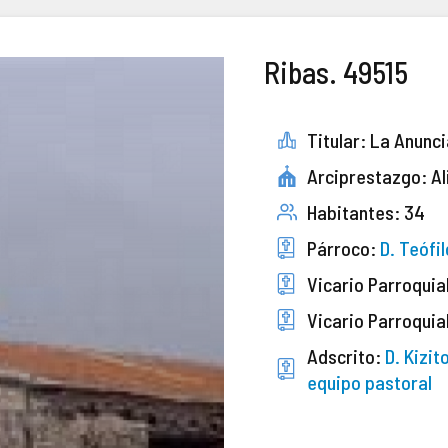
Ribas. 49515
Titular: La Anunc
Arciprestazgo: Al
Habitantes: 34
Párroco:
D. Teófi
Vicario Parroquia
Vicario Parroquia
Adscrito:
D. Kizi
equipo pastoral