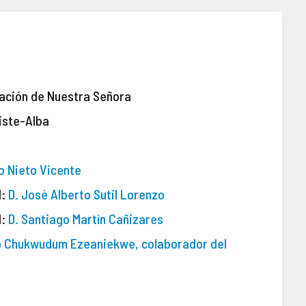
iación de Nuestra Señora
iste-Alba
lo Nieto Vicente
l:
D. José Alberto Sutil Lorenzo
l:
D. Santiago Martín Cañizares
to Chukwudum Ezeaniekwe, colaborador del