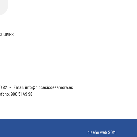
 COOKIES
90 82
–
Email:
info@diocesisdezamora.es
éfono: 980 51 49 98
diseño web SGM