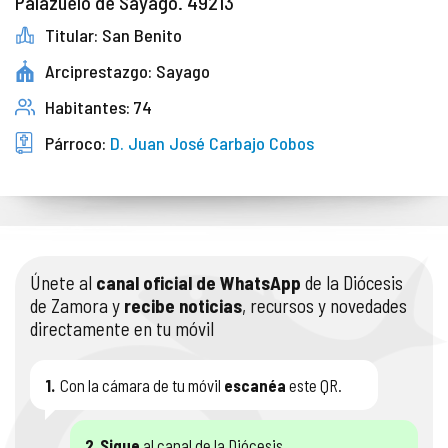
Palazuelo de Sayago. 49213
Titular: San Benito
Arciprestazgo: Sayago
Habitantes: 74
Párroco:
D. Juan José Carbajo Cobos
Únete al
canal oficial de WhatsApp
de la Diócesis
de Zamora y
recibe noticias
, recursos y novedades
directamente en tu móvil
1.
Con la cámara de tu móvil
escanéa
este QR.
2.
Sigue
al canal de la Diócesis.