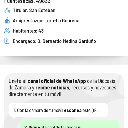
Fuentesecas. 49833
Titular: San Esteban
Arciprestazgo: Toro-La Guareña
Habitantes: 43
Encargado: D. Bernardo Medina Garduño
Únete al
canal oficial de WhatsApp
de la Diócesis
de Zamora y
recibe noticias
, recursos y novedades
directamente en tu móvil
1.
Con la cámara de tu móvil
escanéa
este QR.
2.
Sigue
al canal de la Diócesis.