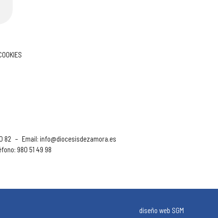
 COOKIES
90 82
–
Email:
info@diocesisdezamora.es
éfono: 980 51 49 98
diseño web SGM