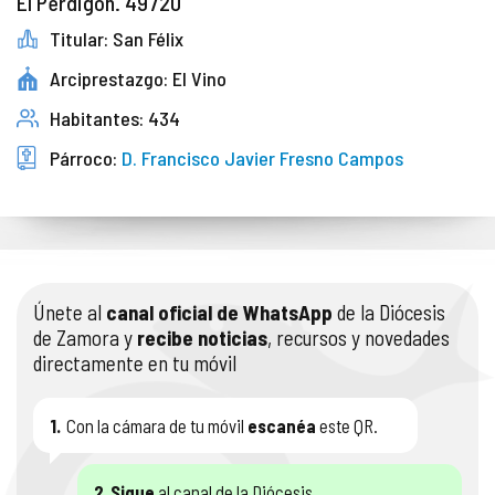
El Perdigón. 49720
Titular: San Félix
Arciprestazgo: El Vino
Habitantes: 434
Párroco:
D. Francisco Javier Fresno Campos
Únete al
canal oficial de WhatsApp
de la Diócesis
de Zamora y
recibe noticias
, recursos y novedades
directamente en tu móvil
1.
Con la cámara de tu móvil
escanéa
este QR.
2.
Sigue
al canal de la Diócesis.