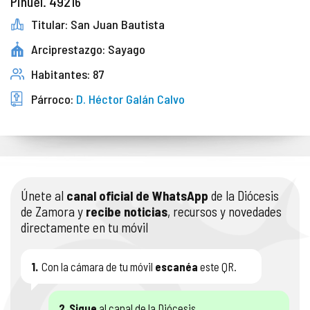
Piñuel. 49216
Titular: San Juan Bautista
Arciprestazgo: Sayago
Habitantes: 87
Párroco:
D. Héctor Galán Calvo
Únete al
canal oficial de WhatsApp
de la Diócesis
de Zamora y
recibe noticias
, recursos y novedades
directamente en tu móvil
1.
Con la cámara de tu móvil
escanéa
este QR.
2.
Sigue
al canal de la Diócesis.