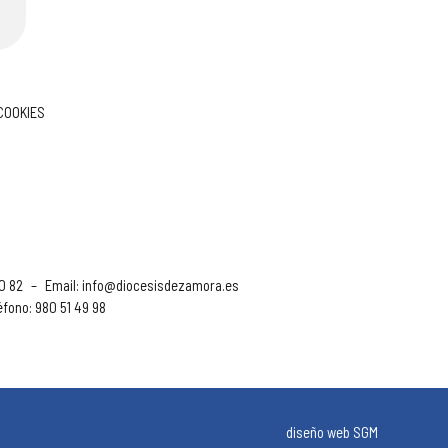
 COOKIES
90 82
–
Email:
info@diocesisdezamora.es
éfono: 980 51 49 98
diseño web SGM