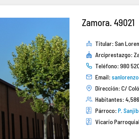
Zamora. 49021
Titular: San Lore
Arciprestazgo: Z
Teléfono: 980 52
Email:
sanlorenz
Dirección: C/ Col
Habitantes: 4,58
Párroco:
P. Sanji
Vicario Parroquia