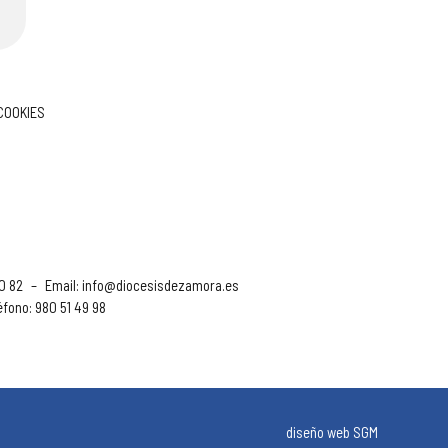
 COOKIES
90 82
–
Email:
info@diocesisdezamora.es
éfono: 980 51 49 98
diseño web SGM