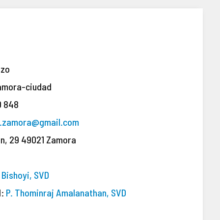
nzo
amora-ciudad
0 848
o.zamora@gmail.com
ón, 29
49021 Zamora
6
b Bishoyi, SVD
l:
P. Thominraj Amalanathan, SVD