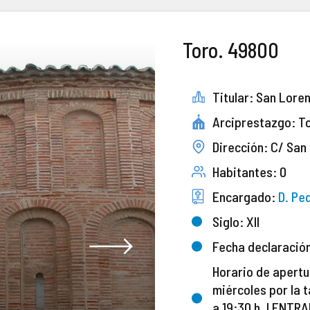
Toro. 49800
Titular: San Loren
Arciprestazgo: T
Dirección: C/ San 
Habitantes: 0
Encargado:
D. Pe
Siglo: XII
Fecha declaració
Horario de apertu
miércoles por la t
a 19:30 h. | ENTR