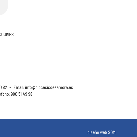
 COOKIES
90 82
–
Email:
info@diocesisdezamora.es
éfono: 980 51 49 98
diseño web SGM