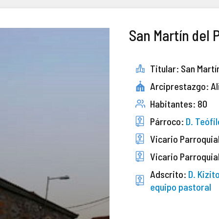
San Martín del 
Titular: San Martí
Arciprestazgo: Al
Habitantes: 80
Párroco:
D. Teófi
Vicario Parroquia
Vicario Parroquia
Adscrito:
D. Kizi
equipo pastoral