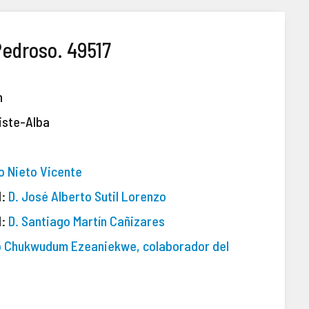
Pedroso. 49517
n
iste-Alba
lo Nieto Vicente
l:
D. José Alberto Sutil Lorenzo
l:
D. Santiago Martín Cañizares
to Chukwudum Ezeaniekwe, colaborador del