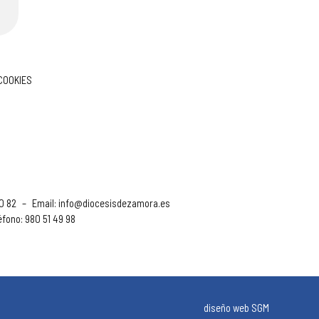
 COOKIES
90 82
–
Email:
info@diocesisdezamora.es
éfono: 980 51 49 98
diseño web SGM