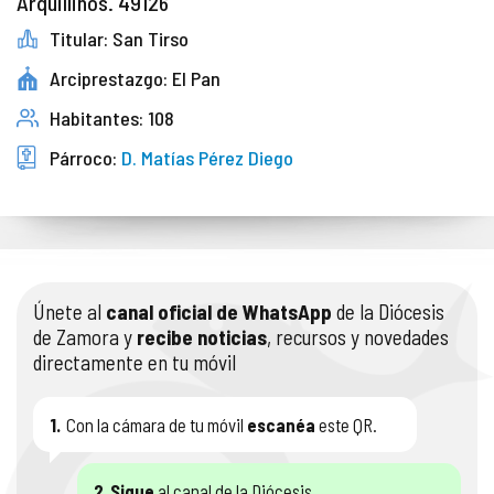
Arquillinos. 49126
Titular: San Tirso
Arciprestazgo: El Pan
Habitantes: 108
Párroco:
D. Matías Pérez Diego
Únete al
canal oficial de WhatsApp
de la Diócesis
de Zamora y
recibe noticias
, recursos y novedades
directamente en tu móvil
1.
Con la cámara de tu móvil
escanéa
este QR.
2.
Sigue
al canal de la Diócesis.