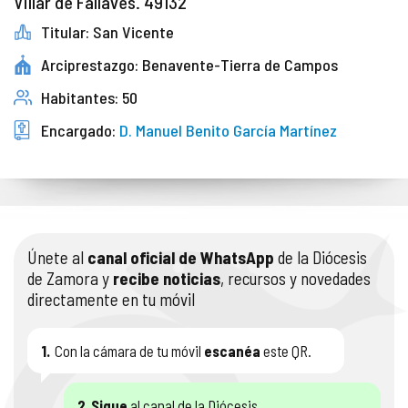
Villar de Fallaves. 49132
Titular: San Vicente
Arciprestazgo: Benavente-Tierra de Campos
Habitantes: 50
Encargado:
D. Manuel Benito García Martínez
Únete al
canal oficial de WhatsApp
de la Diócesis
de Zamora y
recibe noticias
, recursos y novedades
directamente en tu móvil
1.
Con la cámara de tu móvil
escanéa
este QR.
2.
Sigue
al canal de la Diócesis.