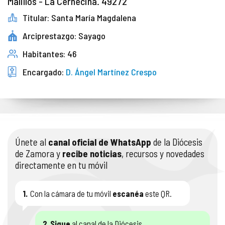
Malillos - La Cernecina. 49272
Titular: Santa María Magdalena
Arciprestazgo: Sayago
Habitantes: 46
Encargado:
D. Ángel Martínez Crespo
Únete al
canal oficial de WhatsApp
de la Diócesis
de Zamora y
recibe noticias
, recursos y novedades
directamente en tu móvil
1.
Con la cámara de tu móvil
escanéa
este QR.
2.
Sigue
al canal de la Diócesis.