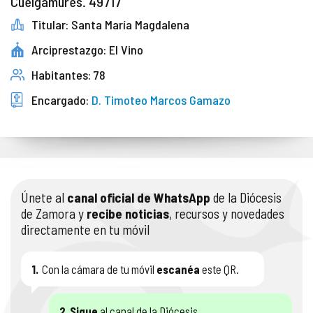
Cuelgamures. 49717
Titular: Santa María Magdalena
Arciprestazgo: El Vino
Habitantes: 78
Encargado:
D. Timoteo Marcos Gamazo
Únete al
canal oficial de WhatsApp
de la Diócesis
de Zamora y
recibe noticias
, recursos y novedades
directamente en tu móvil
1.
Con la cámara de tu móvil
escanéa
este QR.
2.
Sigue
al canal de la Diócesis.