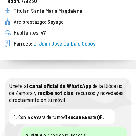
Fadón. 49260
Titular: Santa María Magdalena
Arciprestazgo: Sayago
Habitantes: 47
Párroco:
D. Juan José Carbajo Cobos
Únete al
canal oficial de WhatsApp
de la Diócesis
de Zamora y
recibe noticias
, recursos y novedades
directamente en tu móvil
1.
Con la cámara de tu móvil
escanéa
este QR.
2.
Sigue
al canal de la Diócesis.