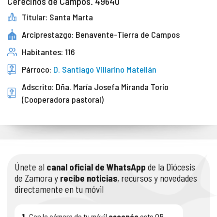
Cerecinos de Campos. 49640
Titular: Santa Marta
Arciprestazgo: Benavente-Tierra de Campos
Habitantes: 116
Párroco:
D. Santiago Villarino Matellán
Adscrito: Dña. María Josefa Miranda Torío
(Cooperadora pastoral)
Únete al
canal oficial de WhatsApp
de la Diócesis
de Zamora y
recibe noticias
, recursos y novedades
directamente en tu móvil
1.
Con la cámara de tu móvil
escanéa
este QR.