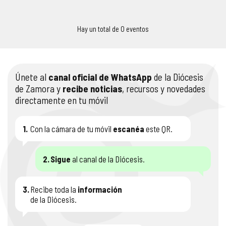
COMPLIANCE
PASTORAL SAMARITANA
IMÁGENES
Hay un total de 0 eventos
DOCTRINA DE LA IGLESIA
CENTROS SOCIALES
VÍDEOS
PORTAL DE TRANSPARENCIA
APOSTOLADO SEGLAR
AUDIOS
Únete al
canal oficial de WhatsApp
de la Diócesis
de Zamora y
recibe noticias
, recursos y novedades
RENDICIÓN CUENTAS ENTIDADES RELIGIOSAS
VIDA CONSAGRADA
directamente en tu móvil
PREGUNTAS FRECUENTES
1.
Con la cámara de tu móvil
escanéa
este QR.
2.
Sigue
al canal de la Diócesis.
3.
Recibe toda la
información
de la Diócesis.