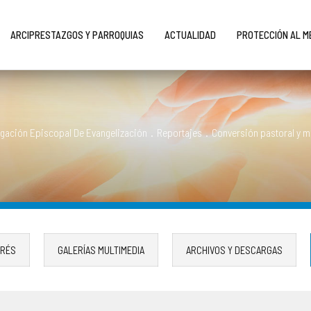
ARCIPRESTAZGOS Y PARROQUIAS
ACTUALIDAD
PROTECCIÓN AL 
egación Episcopal De Evangelización
.
Reportajes
.
Conversión pastoral y m
ERÉS
GALERÍAS MULTIMEDIA
ARCHIVOS Y DESCARGAS