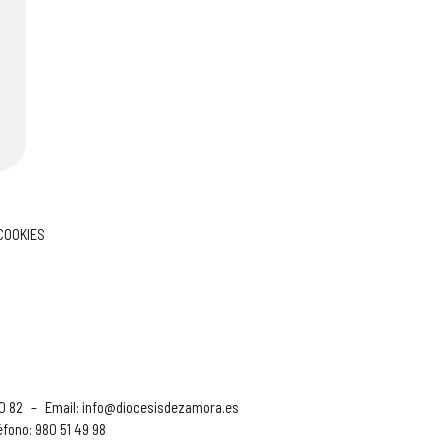
 COOKIES
90 82
–
Email:
info@diocesisdezamora.es
éfono: 980 51 49 98