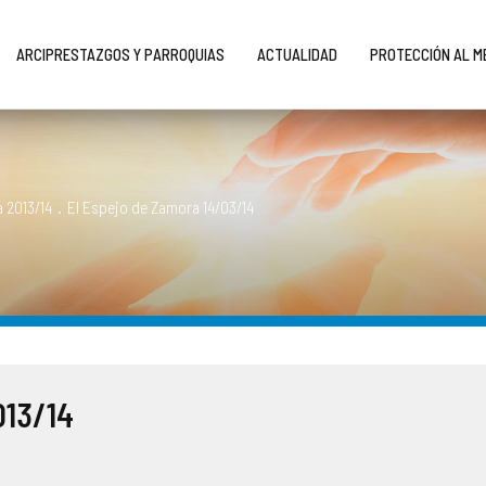
ARCIPRESTAZGOS Y PARROQUIAS
ACTUALIDAD
PROTECCIÓN AL 
 2013/14
.
El Espejo de Zamora 14/03/14
013/14