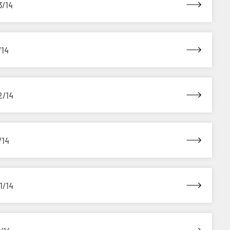
3/14
/14
2/14
/14
1/14