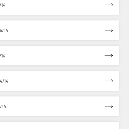
/14
5/14
/14
04/14
/14