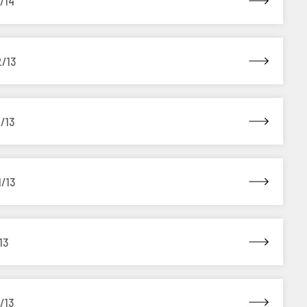
1/14
2/13
2/13
1/13
13
/13