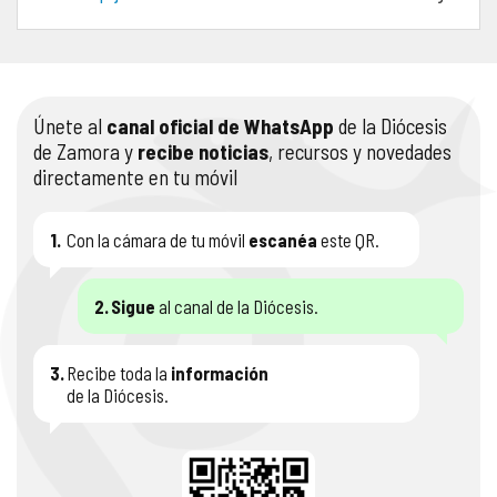
COMPLIANCE
PASTORAL SAMARITANA
IMÁGENES
DOCTRINA DE LA IGLESIA
CENTROS SOCIALES
VÍDEOS
Únete al
canal oficial de WhatsApp
de la Diócesis
de Zamora y
recibe noticias
, recursos y novedades
PORTAL DE TRANSPARENCIA
APOSTOLADO SEGLAR
AUDIOS
directamente en tu móvil
RENDICIÓN CUENTAS ENTIDADES RELIGIOSAS
VIDA CONSAGRADA
1.
Con la cámara de tu móvil
escanéa
este QR.
PREGUNTAS FRECUENTES
2.
Sigue
al canal de la Diócesis.
3.
Recibe toda la
información
de la Diócesis.