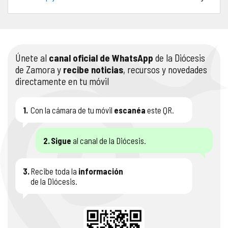
COMPLIANCE
PASTORAL SAMARITANA
IMÁGENES
DOCTRINA DE LA IGLESIA
CENTROS SOCIALES
VÍDEOS
Únete al
canal oficial de WhatsApp
de la Diócesis
de Zamora y
recibe noticias
, recursos y novedades
PORTAL DE TRANSPARENCIA
APOSTOLADO SEGLAR
AUDIOS
directamente en tu móvil
RENDICIÓN CUENTAS ENTIDADES RELIGIOSAS
VIDA CONSAGRADA
1.
Con la cámara de tu móvil
escanéa
este QR.
PREGUNTAS FRECUENTES
2.
Sigue
al canal de la Diócesis.
3.
Recibe toda la
información
de la Diócesis.