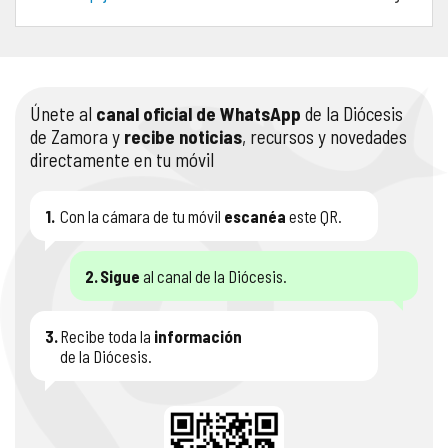
COMPLIANCE
PASTORAL SAMARITANA
IMÁGENES
DOCTRINA DE LA IGLESIA
CENTROS SOCIALES
VÍDEOS
Únete al
canal oficial de WhatsApp
de la Diócesis
de Zamora y
recibe noticias
, recursos y novedades
PORTAL DE TRANSPARENCIA
APOSTOLADO SEGLAR
AUDIOS
directamente en tu móvil
RENDICIÓN CUENTAS ENTIDADES RELIGIOSAS
VIDA CONSAGRADA
1.
Con la cámara de tu móvil
escanéa
este QR.
PREGUNTAS FRECUENTES
2.
Sigue
al canal de la Diócesis.
3.
Recibe toda la
información
de la Diócesis.