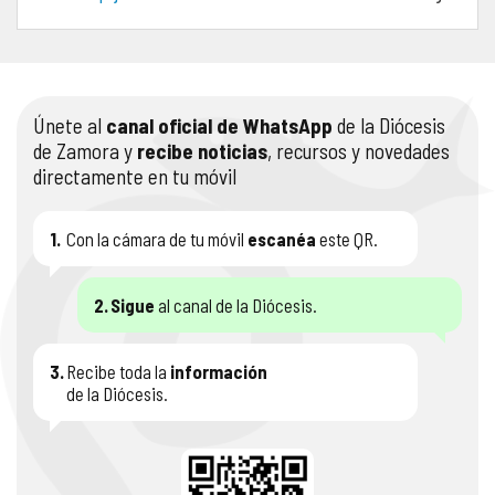
COMPLIANCE
PASTORAL SAMARITANA
IMÁGENES
DOCTRINA DE LA IGLESIA
CENTROS SOCIALES
VÍDEOS
Únete al
canal oficial de WhatsApp
de la Diócesis
de Zamora y
recibe noticias
, recursos y novedades
PORTAL DE TRANSPARENCIA
APOSTOLADO SEGLAR
AUDIOS
directamente en tu móvil
RENDICIÓN CUENTAS ENTIDADES RELIGIOSAS
VIDA CONSAGRADA
1.
Con la cámara de tu móvil
escanéa
este QR.
PREGUNTAS FRECUENTES
2.
Sigue
al canal de la Diócesis.
3.
Recibe toda la
información
de la Diócesis.