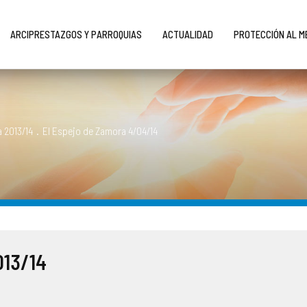
ARCIPRESTAZGOS Y PARROQUIAS
ACTUALIDAD
PROTECCIÓN AL 
 2013/14
.
El Espejo de Zamora 4/04/14
013/14