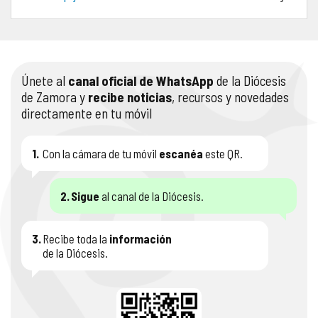
COMPLIANCE
PASTORAL SAMARITANA
IMÁGENES
DOCTRINA DE LA IGLESIA
CENTROS SOCIALES
VÍDEOS
Únete al
canal oficial de WhatsApp
de la Diócesis
de Zamora y
recibe noticias
, recursos y novedades
PORTAL DE TRANSPARENCIA
APOSTOLADO SEGLAR
AUDIOS
directamente en tu móvil
RENDICIÓN CUENTAS ENTIDADES RELIGIOSAS
VIDA CONSAGRADA
1.
Con la cámara de tu móvil
escanéa
este QR.
PREGUNTAS FRECUENTES
2.
Sigue
al canal de la Diócesis.
3.
Recibe toda la
información
de la Diócesis.