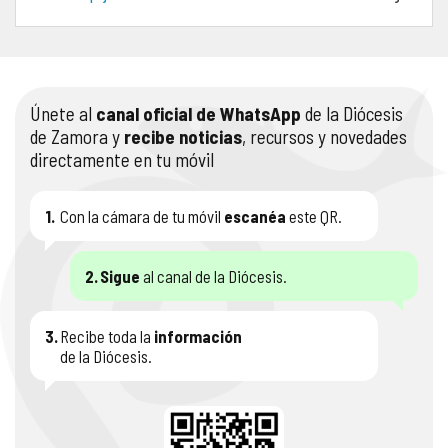
COMPLIANCE
PASTORAL SAMARITANA
IMÁGENES
DOCTRINA DE LA IGLESIA
CENTROS SOCIALES
VÍDEOS
Únete al
canal oficial de WhatsApp
de la Diócesis
de Zamora y
recibe noticias
, recursos y novedades
PORTAL DE TRANSPARENCIA
APOSTOLADO SEGLAR
AUDIOS
directamente en tu móvil
RENDICIÓN CUENTAS ENTIDADES RELIGIOSAS
VIDA CONSAGRADA
1.
Con la cámara de tu móvil
escanéa
este QR.
PREGUNTAS FRECUENTES
2.
Sigue
al canal de la Diócesis.
3.
Recibe toda la
información
de la Diócesis.