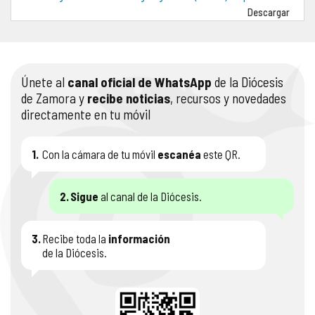
Descargar
COMPLIANCE
PASTORAL SAMARITANA
IMÁGENES
DOCTRINA DE LA IGLESIA
CENTROS SOCIALES
VÍDEOS
Únete al
canal oficial de WhatsApp
de la Diócesis
PORTAL DE TRANSPARENCIA
APOSTOLADO SEGLAR
AUDIOS
de Zamora y
recibe noticias
, recursos y novedades
directamente en tu móvil
RENDICIÓN CUENTAS ENTIDADES RELIGIOSAS
VIDA CONSAGRADA
1.
Con la cámara de tu móvil
escanéa
este QR.
PREGUNTAS FRECUENTES
2.
Sigue
al canal de la Diócesis.
3.
Recibe toda la
información
de la Diócesis.