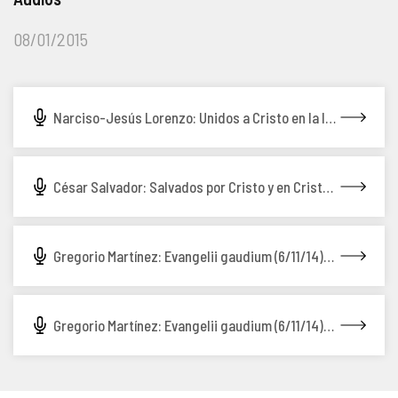
COMPLIANCE
PASTORAL SAMARITANA
IMÁGENES
08/01/2015
DOCTRINA DE LA IGLESIA
CENTROS SOCIALES
VÍDEOS
Narciso-Jesús Lorenzo: Unidos a Cristo en la liturgia (8/01/15)
PORTAL DE TRANSPARENCIA
APOSTOLADO SEGLAR
AUDIOS
RENDICIÓN CUENTAS ENTIDADES RELIGIOSAS
VIDA CONSAGRADA
César Salvador: Salvados por Cristo y en Cristo (4/12/14)
PREGUNTAS FRECUENTES
Gregorio Martínez: Evangelii gaudium (6/11/14) - 2ª parte
Gregorio Martínez: Evangelii gaudium (6/11/14) - 1ª parte