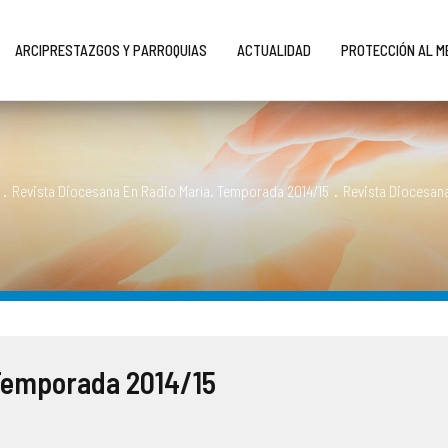
ARCIPRESTAZGOS Y PARROQUIAS
ACTUALIDAD
PROTECCIÓN AL 
.
Revista Diocesana En Radio María. Temporada 2014/15
.
Revista Diocesana
 Temporada 2014/15