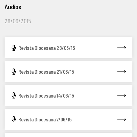
Audios
COMPLIANCE
PASTORAL SAMARITANA
IMÁGENES
28/06/2015
DOCTRINA DE LA IGLESIA
CENTROS SOCIALES
VÍDEOS
PORTAL DE TRANSPARENCIA
APOSTOLADO SEGLAR
AUDIOS
Revista Diocesana 28/06/15
RENDICIÓN CUENTAS ENTIDADES RELIGIOSAS
VIDA CONSAGRADA
Revista Diocesana 21/06/15
PREGUNTAS FRECUENTES
Revista Diocesana 14/06/15
Revista Diocesana 7/06/15