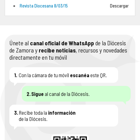
Revista Diocesana 8/03/15
Descargar
COMPLIANCE
PASTORAL SAMARITANA
IMÁGENES
DOCTRINA DE LA IGLESIA
CENTROS SOCIALES
VÍDEOS
Únete al
canal oficial de WhatsApp
de la Diócesis
PORTAL DE TRANSPARENCIA
APOSTOLADO SEGLAR
AUDIOS
de Zamora y
recibe noticias
, recursos y novedades
directamente en tu móvil
RENDICIÓN CUENTAS ENTIDADES RELIGIOSAS
VIDA CONSAGRADA
PREGUNTAS FRECUENTES
1.
Con la cámara de tu móvil
escanéa
este QR.
2.
Sigue
al canal de la Diócesis.
3.
Recibe toda la
información
de la Diócesis.