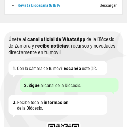
Revista Diocesana 9/11/14
Descargar
COMPLIANCE
PASTORAL SAMARITANA
IMÁGENES
DOCTRINA DE LA IGLESIA
CENTROS SOCIALES
VÍDEOS
Únete al
canal oficial de WhatsApp
de la Diócesis
PORTAL DE TRANSPARENCIA
APOSTOLADO SEGLAR
AUDIOS
de Zamora y
recibe noticias
, recursos y novedades
directamente en tu móvil
RENDICIÓN CUENTAS ENTIDADES RELIGIOSAS
VIDA CONSAGRADA
PREGUNTAS FRECUENTES
1.
Con la cámara de tu móvil
escanéa
este QR.
2.
Sigue
al canal de la Diócesis.
3.
Recibe toda la
información
de la Diócesis.