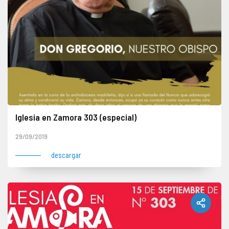
Iglesia en Zamora 303 (especial)
Hoja Diocesana "Especial" con motivo del fallecimiento del obispo, Gregorio Martínez Sacristán
29/09/2019
descargar