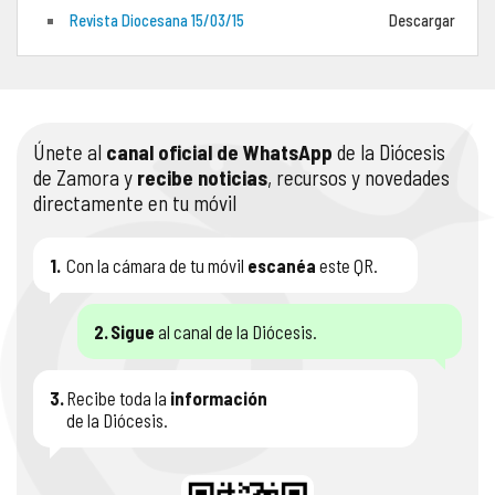
Revista Diocesana 15/03/15
Descargar
COMPLIANCE
PASTORAL SAMARITANA
IMÁGENES
DOCTRINA DE LA IGLESIA
CENTROS SOCIALES
VÍDEOS
Únete al
canal oficial de WhatsApp
de la Diócesis
PORTAL DE TRANSPARENCIA
APOSTOLADO SEGLAR
AUDIOS
de Zamora y
recibe noticias
, recursos y novedades
directamente en tu móvil
RENDICIÓN CUENTAS ENTIDADES RELIGIOSAS
VIDA CONSAGRADA
PREGUNTAS FRECUENTES
1.
Con la cámara de tu móvil
escanéa
este QR.
2.
Sigue
al canal de la Diócesis.
3.
Recibe toda la
información
de la Diócesis.